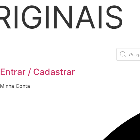
ENTREG
Ir
para
o
conteúdo
Pesquisar
produtos
Entrar / Cadastrar
Minha Conta