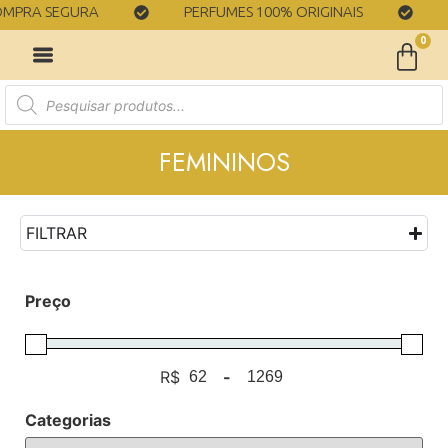
SEGURA
PERFUMES 100% ORIGINAIS
ENTRE
0
FEMININOS
FILTRAR
Preço
R$
-
Minimum Price
Maximum Price
Categorias