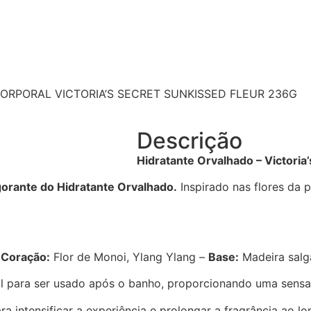
ORPORAL VICTORIA’S SECRET SUNKISSED FLEUR 236G
Descrição
Hidratante Orvalhado – Victoria’
gorante do Hidratante Orvalhado.
Inspirado nas flores da p
–
Coração:
Flor de Monoi, Ylang Ylang –
Base:
Madeira sal
al para ser usado após o banho, proporcionando uma sensa
intensificar a experiência e prolongar a fragrância ao lo