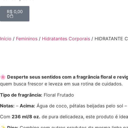
R$
0,00
0
Início
/
Femininos
/
Hidratantes Corporais
/ HIDRATANTE C
🌸
Desperte seus sentidos com a fragrância floral e revi
quem busca frescor e leveza em sua rotina de cuidados.
Tipo de fragrância:
Floral Frutado
Notas:
–
Acima:
Água de coco, pétalas beijadas pelo sol 
Com
236 ml/8 oz.
de pura delicadeza, este produto é ide
✨
Dica:
Combine com outros produtos da mesma linha para 