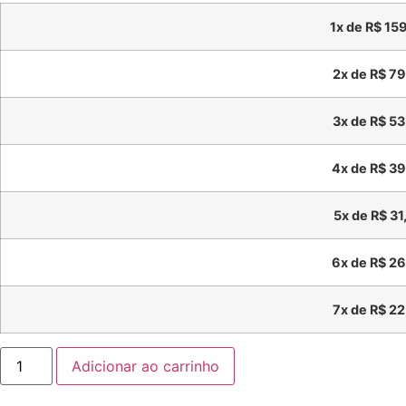
1x de
R$
159
2x de
R$
79
3x de
R$
53
4x de
R$
39
5x de
R$
31
6x de
R$
26
7x de
R$
22
Adicionar ao carrinho