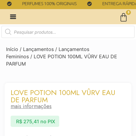
PERFUMES 100% ORIGINAIS
ENTREGA RÁPIDA
0
Início
/
Lançamentos
/
Lançamentos
Femininos
/ LOVE POTION 100ML VÛRV EAU DE
PARFUM
LOVE POTION 100ML VÛRV EAU
DE PARFUM
mais informações
R$
275,41
no PIX