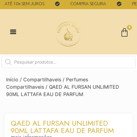
É 10x SEM JUROS
COMPRA SEGURA
PERFUM
0
Início
/
Compartilhaveis
/
Perfumes
Compartilhaveis
/ QAED AL FURSAN UNLIMITED
90ML LATTAFA EAU DE PARFUM
QAED AL FURSAN UNLIMITED
90ML LATTAFA EAU DE PARFUM
mais informações