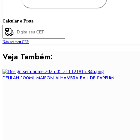
SÉQUOIA
100ML
FRENCH
AVENUE
Calcular o Frete
EXTRAIT
DE
PARFUM
quantidade
Não sei meu CEP
Veja Também:
DELILAH 100ML MAISON ALHAMBRA EAU DE PARFUM