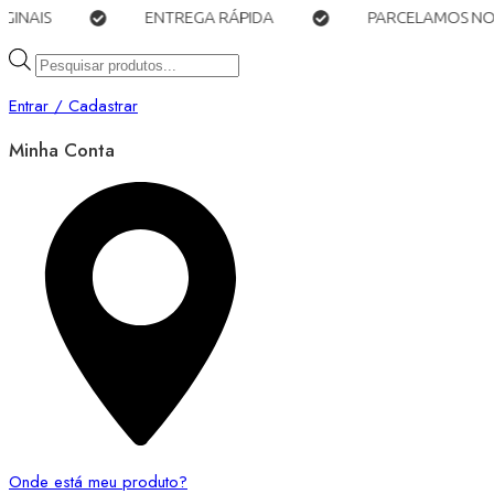
Ir
ENTREGA RÁPIDA
PARCELAMOS NO CARTÃO
para
o
Pesquisar
conteúdo
produtos
Entrar / Cadastrar
Minha Conta
Onde está meu produto?