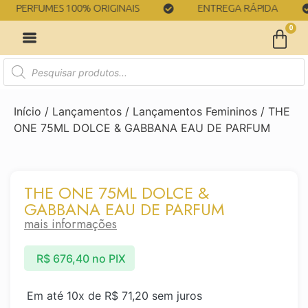
PERFUMES 100% ORIGINAIS
ENTREGA RÁPIDA
0
Início
/
Lançamentos
/
Lançamentos Femininos
/ THE
ONE 75ML DOLCE & GABBANA EAU DE PARFUM
THE ONE 75ML DOLCE &
GABBANA EAU DE PARFUM
mais informações
R$
676,40
no PIX
Em até 10x de
R$
71,20
sem juros