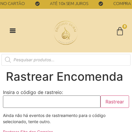
O CARTÃO
ATÉ 10x SEM JUROS
COMPRA S
0
Rastrear Encomenda
Insira o código de rastreio:
Rastrear
Ainda não há eventos de rastreamento para o código
selecionado, tente outro.
Rastrear Site dos Correios