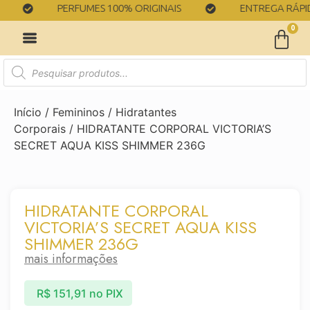
PERFUMES 100% ORIGINAIS
ENTREGA RÁPIDA
0
Início
/
Femininos
/
Hidratantes
Corporais
/ HIDRATANTE CORPORAL VICTORIA’S
SECRET AQUA KISS SHIMMER 236G
HIDRATANTE CORPORAL
VICTORIA’S SECRET AQUA KISS
SHIMMER 236G
mais informações
R$
151,91
no PIX