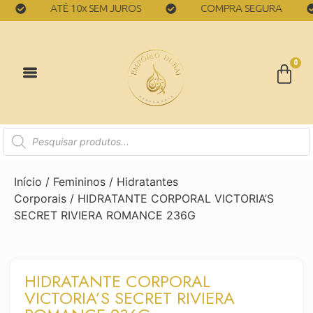
ATÉ 10x SEM JUROS
COMPRA SEGURA
0
Início
/
Femininos
/
Hidratantes
Corporais
/ HIDRATANTE CORPORAL VICTORIA’S
SECRET RIVIERA ROMANCE 236G
HIDRATANTE CORPORAL
VICTORIA’S SECRET RIVIERA