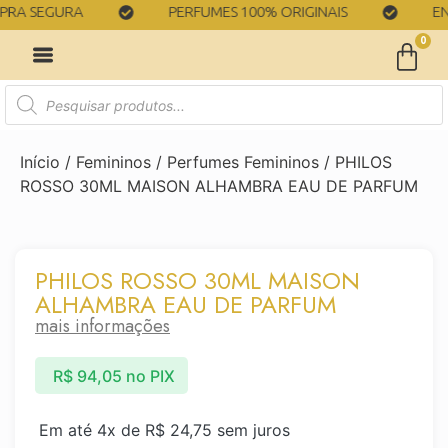
A SEGURA
PERFUMES 100% ORIGINAIS
ENT
0
Início
/
Femininos
/
Perfumes Femininos
/ PHILOS
ROSSO 30ML MAISON ALHAMBRA EAU DE PARFUM
PHILOS ROSSO 30ML MAISON
ALHAMBRA EAU DE PARFUM
mais informações
R$
94,05
no PIX
Em até 4x de
R$
24,75
sem juros