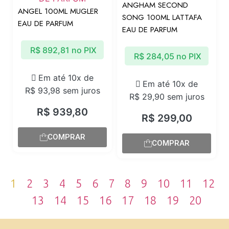
ANGHAM SECOND
ANGEL 100ML MUGLER
SONG 100ML LATTAFA
EAU DE PARFUM
EAU DE PARFUM
R$
892,81
no PIX
R$
284,05
no PIX
Em até 10x de
Em até 10x de
R$
93,98
sem juros
R$
29,90
sem juros
R$
939,80
R$
299,00
COMPRAR
COMPRAR
1
2
3
4
5
6
7
8
9
10
11
12
13
14
15
16
17
18
19
20