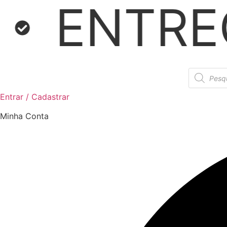
A RÁPID
Ir
para
o
conteúdo
Pesquisar
produtos
Entrar / Cadastrar
Minha Conta