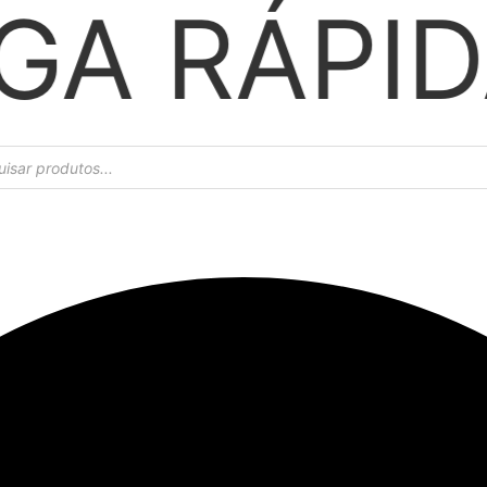
A
PARC