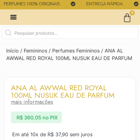
ERFUMES 100% ORIGINAIS
ENTREGA RÁPIDA
0
Início
/
Femininos
/
Perfumes Femininos
/ ANA AL
AWWAL RED ROYAL 100ML NUSUK EAU DE PARFUM
ANA AL AWWAL RED ROYAL
100ML NUSUK EAU DE PARFUM
mais informações
R$
360,05
no PIX
Em até 10x de
R$
37,90
sem juros