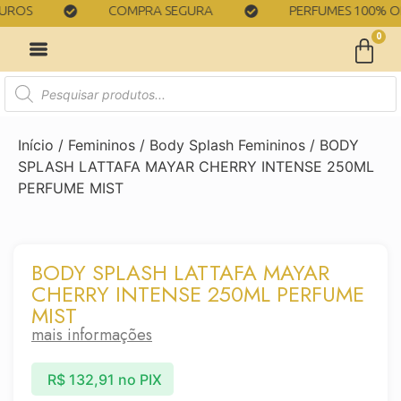
S
COMPRA SEGURA
PERFUMES 100% ORIGI
0
Início
/
Femininos
/
Body Splash Femininos
/ BODY
SPLASH LATTAFA MAYAR CHERRY INTENSE 250ML
PERFUME MIST
BODY SPLASH LATTAFA MAYAR
CHERRY INTENSE 250ML PERFUME
MIST
mais informações
R$
132,91
no PIX