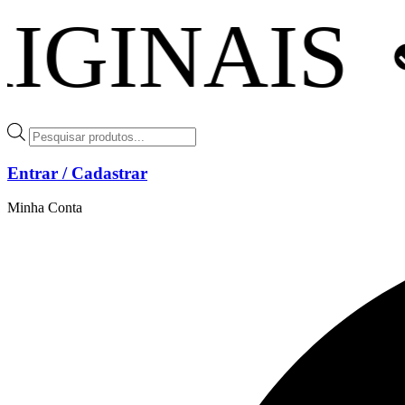
Ir
ENTREG
para
o
conteúdo
Pesquisar
produtos
Entrar / Cadastrar
Minha Conta