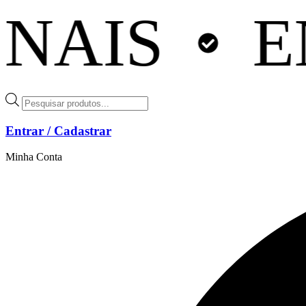
NTREGA R
Ir
para
o
conteúdo
Pesquisar
produtos
Entrar / Cadastrar
Minha Conta