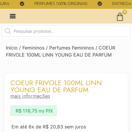
RA
PERFUMES 100% ORIGINAIS
ENTREGA RÁ
0
Início
/
Femininos
/
Perfumes Femininos
/ COEUR
FRIVOLE 100ML LINN YOUNG EAU DE PARFUM
COEUR FRIVOLE 100ML LINN
YOUNG EAU DE PARFUM
mais informações
R$
118,75
no PIX
Em até 6x de
R$
20,83
sem juros