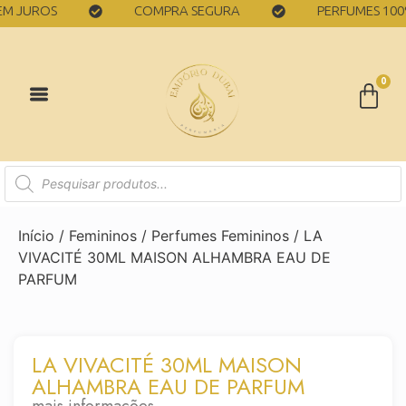
UROS
COMPRA SEGURA
PERFUMES 100% ORI
0
Início
/
Femininos
/
Perfumes Femininos
/ LA
VIVACITÉ 30ML MAISON ALHAMBRA EAU DE
PARFUM
LA VIVACITÉ 30ML MAISON
ALHAMBRA EAU DE PARFUM
mais informações